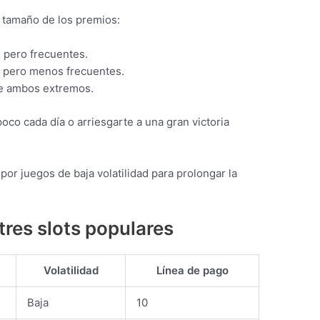
y tamaño de los premios:
s pero frecuentes.
es pero menos frecuentes.
tre ambos extremos.
oco cada día o arriesgarte a una gran victoria
a por juegos de baja volatilidad para prolongar la
tres slots populares
Volatilidad
Línea de pago
Baja
10