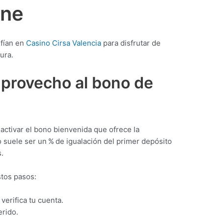
ine
nfían en
Casino Cirsa Valencia
para disfrutar de
ura.
r provecho al bono de
 activar el bono bienvenida que ofrece la
 suele ser un % de igualación del primer depósito
.
stos pasos:
verifica tu cuenta.
erido.