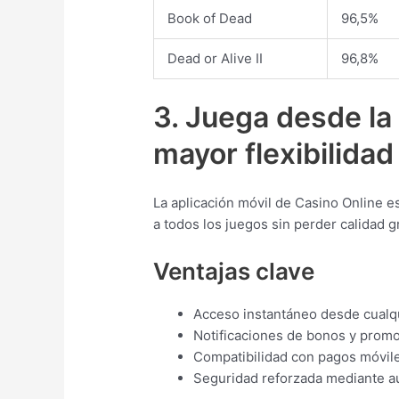
Book of Dead
96,5%
Dead or Alive II
96,8%
3. Juega desde la 
mayor flexibilidad
La aplicación móvil de Casino Online e
a todos los juegos sin perder calidad g
Ventajas clave
Acceso instantáneo desde cualqu
Notificaciones de bonos y prom
Compatibilidad con pagos móvil
Seguridad reforzada mediante au