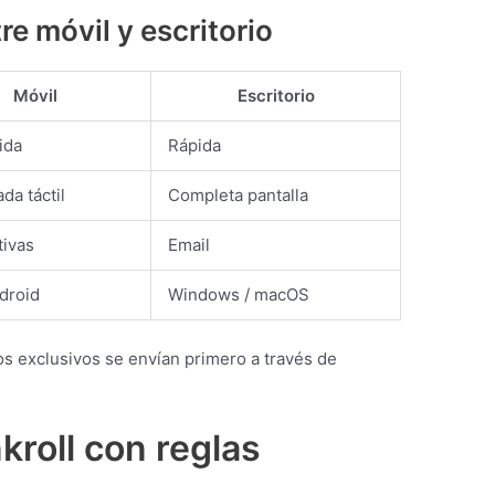
e móvil y escritorio
Móvil
Escritorio
ida
Rápida
da táctil
Completa pantalla
tivas
Email
droid
Windows / macOS
os exclusivos se envían primero a través de
kroll con reglas