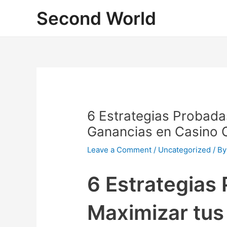
Skip
Second World
to
content
6 Estrategias Probada
Ganancias en Casino 
Leave a Comment
/
Uncategorized
/ B
6 Estrategias
Maximizar tus