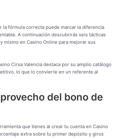
r la fórmula correcta puede marcar la diferencia
entable. A continuación descubrirás seis tácticas
oy mismo en Casino Online para mejorar sus
asino Cirsa Valencia destaca por su amplio catálogo
itivo, lo que lo convierte en un referente al
 provecho del bono de
rramienta que tienes al crear tu cuenta en Casino
centaje extra sobre tu primer depósito y giros