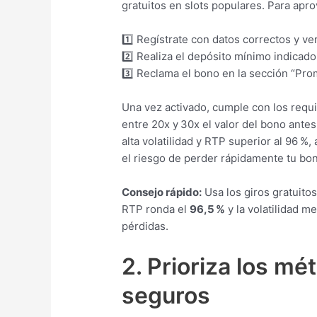
gratuitos en slots populares. Para apro
1️⃣ Regístrate con datos correctos y ver
2️⃣ Realiza el depósito mínimo indicad
3️⃣ Reclama el bono en la sección “Pro
Una vez activado, cumple con los requi
entre 20x y 30x el valor del bono antes
alta volatilidad y RTP superior al 96 %
el riesgo de perder rápidamente tu bon
Consejo rápido:
Usa los giros gratuito
RTP ronda el
96,5 %
y la volatilidad m
pérdidas.
2. Prioriza los m
seguros