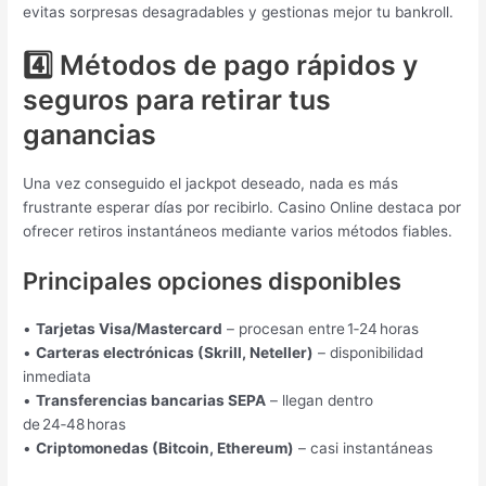
evitas sorpresas desagradables y gestionas mejor tu bankroll.
4️⃣ Métodos de pago rápidos y
seguros para retirar tus
ganancias
Una vez conseguido el jackpot deseado, nada es más
frustrante esperar días por recibirlo. Casino Online destaca por
ofrecer retiros instantáneos mediante varios métodos fiables.
Principales opciones disponibles
•
Tarjetas Visa/Mastercard
– procesan entre 1‑24 horas
•
Carteras electrónicas (Skrill, Neteller)
– disponibilidad
inmediata
•
Transferencias bancarias SEPA
– llegan dentro
de 24‑48 horas
•
Criptomonedas (Bitcoin, Ethereum)
– casi instantáneas