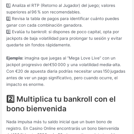
1️⃣ Analiza el RTP (Retorno al Jugador) del juego; valores
superiores al 96 % son recomendables.
2️⃣ Revisa la tabla de pagos para identificar cuánto puedes
ganar con cada combinación ganadora.
3️⃣ Evalúa tu bankroll: si dispones de poco capital, opta por
jackpots de baja volatilidad para prolongar tu sesión y evitar
quedarte sin fondos rápidamente.
Ejemplo:
imagina que juegas al “Mega Love Live” con un
jackpot progresivo del €50 000 y una volatilidad media‑alta.
Con €20 de apuesta diaria podrías necesitar unas 150 jugadas
antes de ver un pago significativo, pero cuando ocurre, el
impacto es enorme.
2️⃣ Multiplica tu bankroll con el
bono bienvenida
Nada impulsa más tu saldo inicial que un buen bono de
registro. En Casino Online encontrarás un bono bienvenida