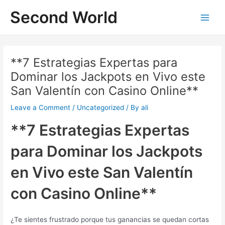
Skip
Second World
to
Main
content
Menu
**7 Estrategias Expertas para
Dominar los Jackpots en Vivo este
San Valentín con Casino Online**
Leave a Comment
/
Uncategorized
/ By
ali
**7 Estrategias Expertas
para Dominar los Jackpots
en Vivo este San Valentín
con Casino Online**
¿Te sientes frustrado porque tus ganancias se quedan cortas