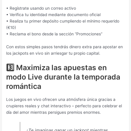
• Regístrate usando un correo activo
• Verifica tu identidad mediante documento oficial
• Realiza tu primer depósito cumpliendo el mínimo requerido
(€10)
• Reclama el bono desde la sección “Promociones”
Con estos simples pasos tendrás dinero extra para apostar en
los jackpots en vivo sin arriesgar tu propio capital.
3️⃣ Maximiza las apuestas en
modo Live durante la temporada
romántica
Los juegos en vivo ofrecen una atmósfera única gracias a
crupieres reales y chat interactivo – perfecto para celebrar el
día del amor mientras persigues premios enormes.
¿Te imaginas ganar un jackpot mientras