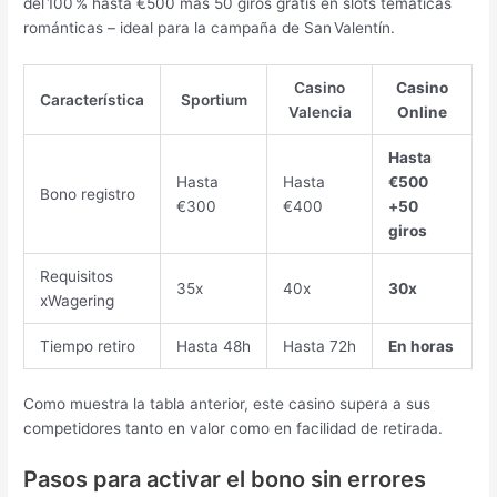
del 100 % hasta €500 más 50 giros gratis en slots temáticas
románticas – ideal para la campaña de San Valentín.
Casino
Casino
Característica
Sportium
Valencia
Online
Hasta
Hasta
Hasta
€500
Bono registro
€300
€400
+50
giros
Requisitos
35x
40x
30x
xWagering
Tiempo retiro
Hasta 48h
Hasta 72h
En horas
Como muestra la tabla anterior, este casino supera a sus
competidores tanto en valor como en facilidad de retirada.
Pasos para activar el bono sin errores