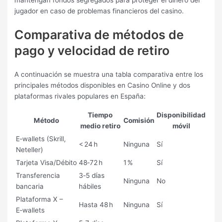
mantengan fondos segregados para proteger el dinero del
jugador en caso de problemas financieros del casino.
Comparativa de métodos de
pago y velocidad de retiro
A continuación se muestra una tabla comparativa entre los
principales métodos disponibles en Casino Online y dos
plataformas rivales populares en España:
Tiempo
Disponibilidad
Método
Comisión
medio retiro
móvil
E‑wallets (Skrill,
< 24 h
Ninguna
Sí
Neteller)
Tarjeta Visa/Débito
48‑72 h
1 %
Sí
Transferencia
3‑5 días
Ninguna
No
bancaria
hábiles
Plataforma X –
Hasta 48 h
Ninguna
Sí
E‑wallets