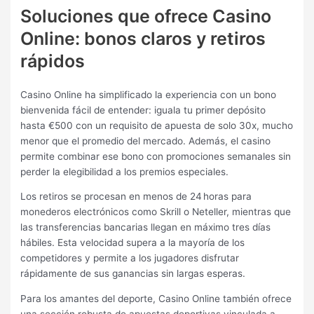
Soluciones que ofrece Casino
Online: bonos claros y retiros
rápidos
Casino Online ha simplificado la experiencia con un bono
bienvenida fácil de entender: iguala tu primer depósito
hasta €500 con un requisito de apuesta de solo 30x, mucho
menor que el promedio del mercado. Además, el casino
permite combinar ese bono con promociones semanales sin
perder la elegibilidad a los premios especiales.
Los retiros se procesan en menos de 24 horas para
monederos electrónicos como Skrill o Neteller, mientras que
las transferencias bancarias llegan en máximo tres días
hábiles. Esta velocidad supera a la mayoría de los
competidores y permite a los jugadores disfrutar
rápidamente de sus ganancias sin largas esperas.
Para los amantes del deporte, Casino Online también ofrece