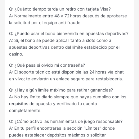
Q: ¿Cuánto tiempo tarda un retiro con tarjeta Visa?
A: Normalmente entre 48 y 72 horas después de aprobarse
la solicitud por el equipo anti‑fraude.
Q: ¿Puedo usar el bono bienvenida en apuestas deportivas?
A: Sí, el bono se puede aplicar tanto a slots como a
apuestas deportivas dentro del límite establecido por el
casino.
Q: ¿Qué pasa si olvido mi contraseña?
A: El soporte técnico está disponible las 24 horas vía chat
en vivo; te enviarán un enlace seguro para restablecerla.
Q: ¿Hay algún límite máximo para retirar ganancias?
A: No hay límite diario siempre que hayas cumplido con los
requisitos de apuesta y verificado tu cuenta
completamente.
Q: ¿Cómo activo las herramientas de juego responsable?
A: En tu perfil encontrarás la sección “Límites” donde
puedes establecer depósitos máximos o solicitar