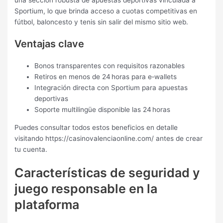
una sección robusta de apuestas deportivas vinculada a
Sportium, lo que brinda acceso a cuotas competitivas en
fútbol, baloncesto y tenis sin salir del mismo sitio web.
Ventajas clave
Bonos transparentes con requisitos razonables
Retiros en menos de 24 horas para e‑wallets
Integración directa con Sportium para apuestas
deportivas
Soporte multilingüe disponible las 24 horas
Puedes consultar todos estos beneficios en detalle
visitando https://casinovalenciaonline.com/ antes de crear
tu cuenta.
Características de seguridad y
juego responsable en la
plataforma