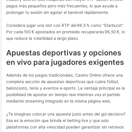
pagos más pequeños pero más frecuentes, lo que ayuda a
prolongar tu sesión sin agotar el bankroll rápidamente.
Considera jugar una slot con RTP del 96,5 % como “Starburst”.
Por cada 100 € apostados en promedio recuperarás 96,50 €, lo
que reduce la volatilidad a largo plazo.
Apuestas deportivas y opciones
en vivo para jugadores exigentes
Además de los juegos tradicionales, Casino Online ofrece una
completa sección de apuestas deportivas que cubre fútbol,
baloncesto, tenis y eventos e‑sports. La ventaja principal es la
posibilidad de apostar en tiempo real mientras ves el partido
mediante streaming integrado en la misma página web.
¿Te imaginas colocar una apuesta justo antes del gol decisivo?
Esa es la emoción que brinda el betting live y que solo
plataformas con alta velocidad pueden garantizar sin retrasos