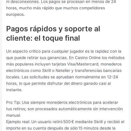
ni desconexiones. Los pagos se procesan en menos de 24
horas, mucho más rápido que muchos competidores
europeos.
Pagos rápidos y soporte al
cliente: el toque final
Un aspecto crítico para cualquier jugador es la rapidez con la
que puede retirar sus ganancias. En Casino Online los métodos
más populares incluyen tarjetas Visa/Mastercard, monederos
electrónicos como Skrill o Neteller y transferencias bancarias
locales. Las solicitudes se aprueban normalmente en 12–24
horas, lo que permite disfrutar del dinero ganado casi al
instante.
Pro Tip: Usa siempre monederos electrónicos para acelerar
tus retiros; son procesados automáticamente sin intervención
manual.
Ejemplo real: Un usuario retiró 500 € mediante Skrill y recibió el
importe en su cuenta después de sólo 15 minutos desde la