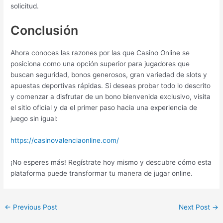
solicitud.
Conclusión
Ahora conoces las razones por las que Casino Online se
posiciona como una opción superior para jugadores que
buscan seguridad, bonos generosos, gran variedad de slots y
apuestas deportivas rápidas. Si deseas probar todo lo descrito
y comenzar a disfrutar de un bono bienvenida exclusivo, visita
el sitio oficial y da el primer paso hacia una experiencia de
juego sin igual:
https://casinovalenciaonline.com/
¡No esperes más! Regístrate hoy mismo y descubre cómo esta
plataforma puede transformar tu manera de jugar online.
Post
←
Previous Post
Next Post
→
navigation