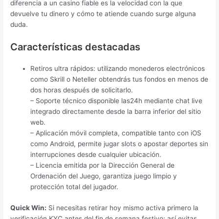
diferencia a un casino fiable es la velocidad con la que
devuelve tu dinero y cómo te atiende cuando surge alguna
duda.
Características destacadas
Retiros ultra rápidos: utilizando monederos electrónicos
como Skrill o Neteller obtendrás tus fondos en menos de
dos horas después de solicitarlo.
– Soporte técnico disponible las24h mediante chat live
integrado directamente desde la barra inferior del sitio
web.
– Aplicación móvil completa, compatible tanto con iOS
como Android, permite jugar slots o apostar deportes sin
interrupciones desde cualquier ubicación.
– Licencia emitida por la Dirección General de
Ordenación del Juego, garantiza juego limpio y
protección total del jugador.
Quick Win:
Si necesitas retirar hoy mismo activa primero la
verificación KYC antes del fin de semana festivo; así evitas