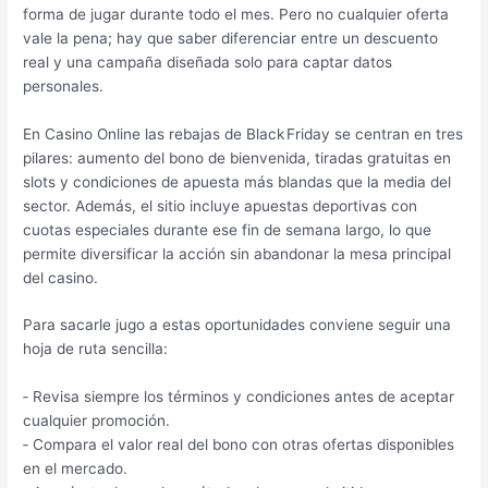
forma de jugar durante todo el mes. Pero no cualquier oferta
vale la pena; hay que saber diferenciar entre un descuento
real y una campaña diseñada solo para captar datos
personales.
En Casino Online las rebajas de Black Friday se centran en tres
pilares: aumento del bono de bienvenida, tiradas gratuitas en
slots y condiciones de apuesta más blandas que la media del
sector. Además, el sitio incluye apuestas deportivas con
cuotas especiales durante ese fin de semana largo, lo que
permite diversificar la acción sin abandonar la mesa principal
del casino.
Para sacarle jugo a estas oportunidades conviene seguir una
hoja de ruta sencilla:
‑ Revisa siempre los términos y condiciones antes de aceptar
cualquier promoción.
‑ Compara el valor real del bono con otras ofertas disponibles
en el mercado.