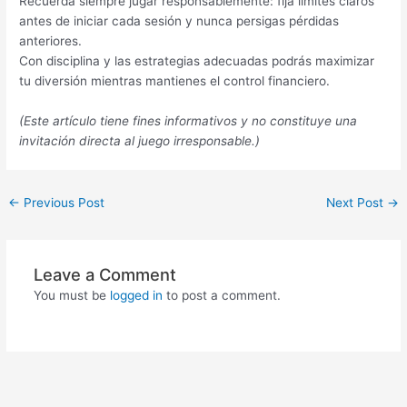
Recuerda siempre jugar responsablemente: fija límites claros
antes de iniciar cada sesión y nunca persigas pérdidas
anteriores.
Con disciplina y las estrategias adecuadas podrás maximizar
tu diversión mientras mantienes el control financiero.
(Este artículo tiene fines informativos y no constituye una
invitación directa al juego irresponsable.)
Post
←
Previous Post
Next Post
→
navigation
Leave a Comment
You must be
logged in
to post a comment.