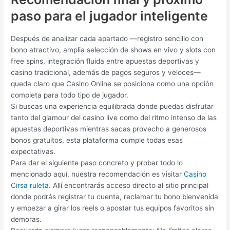
paso para el jugador inteligente
Después de analizar cada apartado —registro sencillo con
bono atractivo, amplia selección de shows en vivo y slots con
free spins, integración fluida entre apuestas deportivas y
casino tradicional, además de pagos seguros y veloces—
queda claro que Casino Online se posiciona como una opción
completa para todo tipo de jugador.
Si buscas una experiencia equilibrada donde puedas disfrutar
tanto del glamour del casino live como del ritmo intenso de las
apuestas deportivas mientras sacas provecho a generosos
bonos gratuitos, esta plataforma cumple todas esas
expectativas.
Para dar el siguiente paso concreto y probar todo lo
mencionado aquí, nuestra recomendación es visitar
Casino
Cirsa ruleta
. Allí encontrarás acceso directo al sitio principal
donde podrás registrar tu cuenta, reclamar tu bono bienvenida
y empezar a girar los reels o apostar tus equipos favoritos sin
demoras.