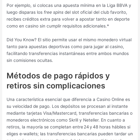
Por ejemplo, si colocas una apuesta mínima en la Liga BBVA y
luego disparas los
free spins
del slot oficial del club favorito,
recibes créditos extra para volver a apostar tanto en deporte
como en casino sin cumplir requisitos adicionales.*
Did You Know? El sitio permite usar el mismo monedero virtual
tanto para apuestas deportivas como para jugar al casino,
facilitando transferencias instantáneas entre ambos mundos
sin comisiones ocultas.
Métodos de pago rápidos y
retiros sin complicaciones
Una característica esencial que diferencia a Casino Online es
su velocidad de pago. Los depósitos se procesan al instante
mediante tarjetas Visa/Mastercard, transferencias bancarias o
monederos electrónicos como Skrill y Neteller. En cuanto a
retiros, la mayoría se completan entre 24 y 48 horas hábiles si
eliges e‑wallets; las transferencias bancarias pueden tardar un