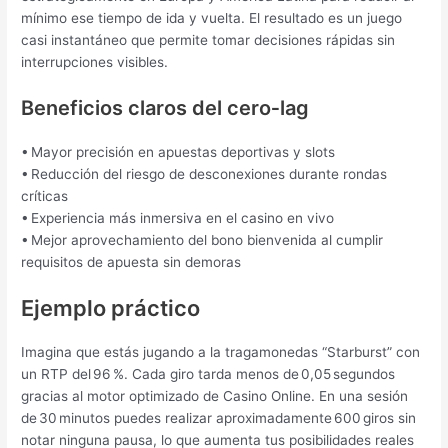
mínimo ese tiempo de ida y vuelta. El resultado es un juego
casi instantáneo que permite tomar decisiones rápidas sin
interrupciones visibles.
Beneficios claros del cero‑lag
• Mayor precisión en apuestas deportivas y slots
• Reducción del riesgo de desconexiones durante rondas
críticas
• Experiencia más inmersiva en el casino en vivo
• Mejor aprovechamiento del bono bienvenida al cumplir
requisitos de apuesta sin demoras
Ejemplo práctico
Imagina que estás jugando a la tragamonedas “Starburst” con
un RTP del 96 %. Cada giro tarda menos de 0,05 segundos
gracias al motor optimizado de Casino Online. En una sesión
de 30 minutos puedes realizar aproximadamente 600 giros sin
notar ninguna pausa, lo que aumenta tus posibilidades reales