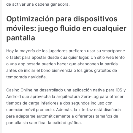
de activar una cadena ganadora.
Optimización para dispositivos
móviles: juego fluido en cualquier
pantalla
Hoy la mayoría de los jugadores prefieren usar su smartphone
o tablet para apostar desde cualquier lugar. Un sitio web lento
o una app pesada pueden hacer que abandonen la partida
antes de iniciar el bono bienvenida o los giros gratuitos de
temporada navideña.
Casino Online ha desarrollado una aplicación nativa para iOS y
Android que aprovecha la arquitectura Zero‑Lag para ofrecer
tiempos de carga inferiores a dos segundos incluso con
conexión móvil promedio. Además, la interfaz está diseñada
para adaptarse automáticamente a diferentes tamaños de
pantalla sin sacrificar la calidad gráfica.