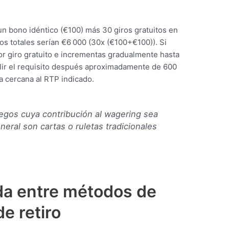
n bono idéntico (€100) más 30 giros gratuitos en
tos totales serían €6 000 (30x (€100+€100)). Si
r giro gratuito e incrementas gradualmente hasta
lir el requisito después aproximadamente de 600
a cercana al RTP indicado.
uegos cuya contribución al wagering sea
general son cartas o ruletas tradicionales
da entre métodos de
e retiro