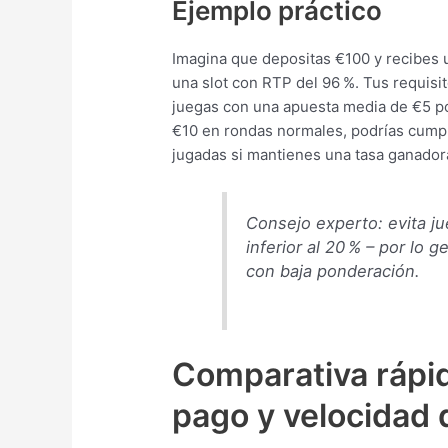
Ejemplo práctico
Imagina que depositas €100 y recibes u
una slot con RTP del 96 %. Tus requisi
juegas con una apuesta media de €5 po
€10 en rondas normales, podrías cump
jugadas si mantienes una tasa ganador
Consejo experto: evita j
inferior al 20 % – por lo 
con baja ponderación.
Comparativa rápi
pago y velocidad d