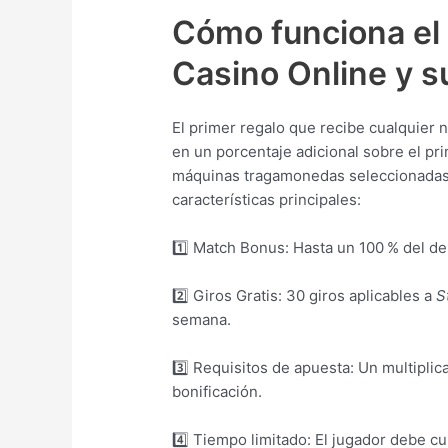
Cómo funciona el
Casino Online y s
El primer regalo que recibe cualquier 
en un porcentaje adicional sobre el pri
máquinas tragamonedas seleccionadas
características principales:
1️⃣ Match Bonus: Hasta un 100 % del de
2️⃣ Giros Gratis: 30 giros aplicables a
S
semana.
3️⃣ Requisitos de apuesta: Un multipli
bonificación.
4️⃣ Tiempo limitado: El jugador debe cu