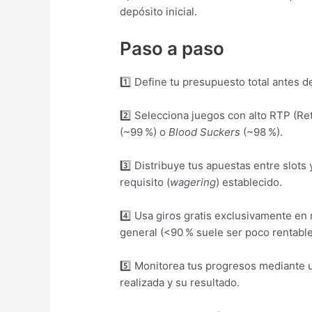
depósito inicial.
Paso a paso
1️⃣ Define tu presupuesto total antes d
2️⃣ Selecciona juegos con alto RTP (R
(~99 %) o
Blood Suckers
(~98 %).
3️⃣ Distribuye tus apuestas entre slots
requisito (
wagering
) establecido.
4️⃣ Usa giros gratis exclusivamente e
general (<90 % suele ser poco rentable
5️⃣ Monitorea tus progresos mediante 
realizada y su resultado.