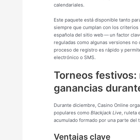
calendariales.
Este paquete está disponible tanto pa
siempre que cumplan con los criterios K
española del sitio web — un factor cl
reguladas como algunas versiones no c
proceso de registro es rápido y permite
electrónico o SMS.
Torneos festivos:
ganancias durant
Durante diciembre, Casino Online orga
populares como
Blackjack Live
, ruleta
acumulado formado por una parte del tu
Ventajas clave