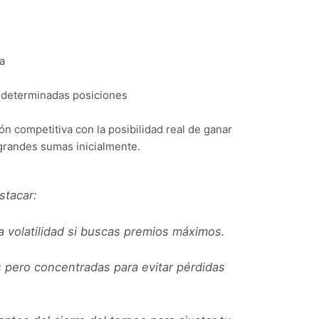
a
r determinadas posiciones
n competitiva con la posibilidad real de ganar
 grandes sumas inicialmente.
stacar:
a volatilidad si buscas premios máximos.
 pero concentradas para evitar pérdidas