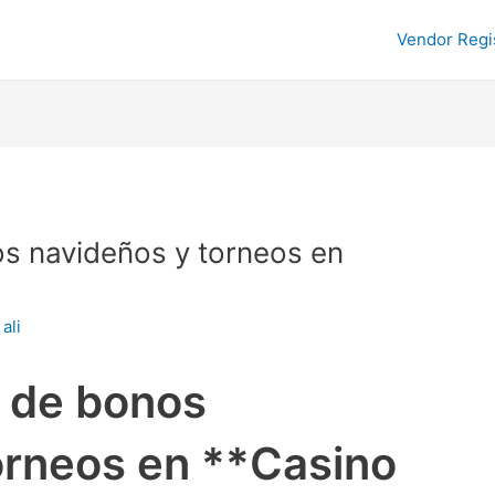
Vendor Regi
os navideños y torneos en
y
ali
a de bonos
orneos en **Casino