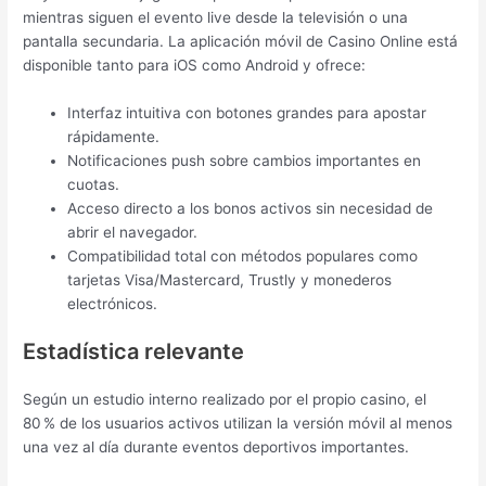
mientras siguen el evento live desde la televisión o una
pantalla secundaria. La aplicación móvil de Casino Online está
disponible tanto para iOS como Android y ofrece:
Interfaz intuitiva con botones grandes para apostar
rápidamente.
Notificaciones push sobre cambios importantes en
cuotas.
Acceso directo a los bonos activos sin necesidad de
abrir el navegador.
Compatibilidad total con métodos populares como
tarjetas Visa/Mastercard, Trustly y monederos
electrónicos.
Estadística relevante
Según un estudio interno realizado por el propio casino, el
80 % de los usuarios activos utilizan la versión móvil al menos
una vez al día durante eventos deportivos importantes.