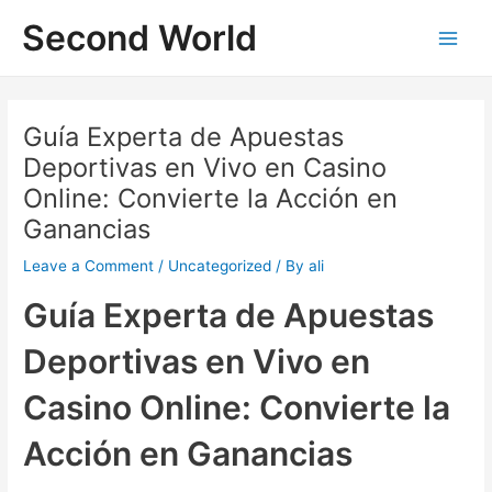
Skip
Second World
to
Main
content
Men
Guía Experta de Apuestas
Deportivas en Vivo en Casino
Online: Convierte la Acción en
Ganancias
Leave a Comment
/
Uncategorized
/ By
ali
Guía Experta de Apuestas
Deportivas en Vivo en
Casino Online: Convierte la
Acción en Ganancias