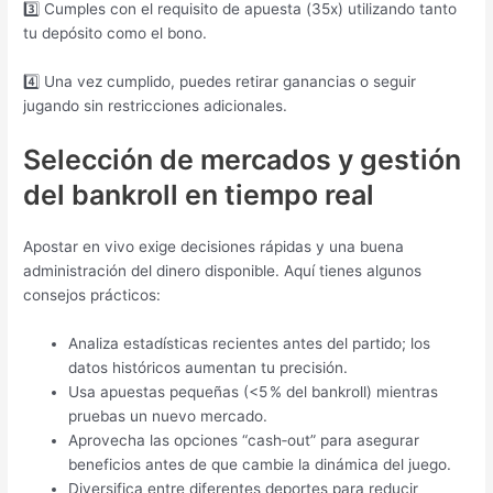
3️⃣ Cumples con el requisito de apuesta (35x) utilizando tanto
tu depósito como el bono.
4️⃣ Una vez cumplido, puedes retirar ganancias o seguir
jugando sin restricciones adicionales.
Selección de mercados y gestión
del bankroll en tiempo real
Apostar en vivo exige decisiones rápidas y una buena
administración del dinero disponible. Aquí tienes algunos
consejos prácticos:
Analiza estadísticas recientes antes del partido; los
datos históricos aumentan tu precisión.
Usa apuestas pequeñas (<5 % del bankroll) mientras
pruebas un nuevo mercado.
Aprovecha las opciones “cash‑out” para asegurar
beneficios antes de que cambie la dinámica del juego.
Diversifica entre diferentes deportes para reducir