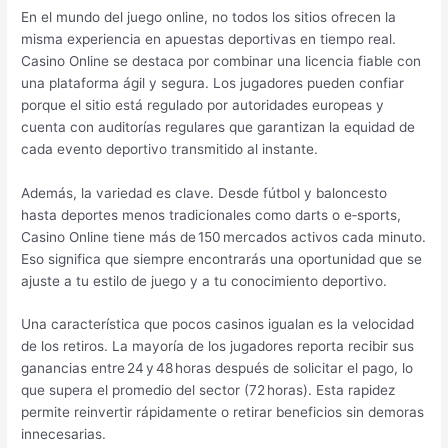
En el mundo del juego online, no todos los sitios ofrecen la
misma experiencia en apuestas deportivas en tiempo real.
Casino Online se destaca por combinar una licencia fiable con
una plataforma ágil y segura. Los jugadores pueden confiar
porque el sitio está regulado por autoridades europeas y
cuenta con auditorías regulares que garantizan la equidad de
cada evento deportivo transmitido al instante.
Además, la variedad es clave. Desde fútbol y baloncesto
hasta deportes menos tradicionales como darts o e‑sports,
Casino Online tiene más de 150 mercados activos cada minuto.
Eso significa que siempre encontrarás una oportunidad que se
ajuste a tu estilo de juego y a tu conocimiento deportivo.
Una característica que pocos casinos igualan es la velocidad
de los retiros. La mayoría de los jugadores reporta recibir sus
ganancias entre 24 y 48 horas después de solicitar el pago, lo
que supera el promedio del sector (72 horas). Esta rapidez
permite reinvertir rápidamente o retirar beneficios sin demoras
innecesarias.