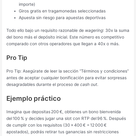
importe)
Giros gratis en tragamonedas seleccionadas
Apuesta sin riesgo para apuestas deportivas
Todo ello bajo un requisito razonable de
wagering
: 30x la suma
del bono más el depósito inicial. Este número es competitivo
comparado con otros operadores que llegan a 40x o más.
Pro Tip
Pro Tip: Asegúrate de leer la sección “Términos y condiciones”
antes de aceptar cualquier bonificación para evitar sorpresas
desagradables durante el proceso de
cash out
.
Ejemplo práctico
Imagina que depositas 200 €, obtienes un bono bienvenida
del 100 % y decides jugar una slot con RTP del 96 %. Después
de cumplir con los requisitos (30 × 400 € = 12 000 €
apostados), podrás retirar tus ganancias sin restricciones