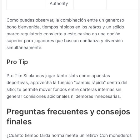
Authority
Como puedes observar, la combinación entre un generoso
bono bienvenida, tiempos rápidos en los
retiros
y un sólido
marco regulatorio convierte a este casino en una opción
superior para jugadores que buscan confianza y diversión
simultáneamente.
Pro Tip
Pro Tip: Si planeas jugar tanto slots como apuestas
deportivas, aprovecha la función “cambio rápido” dentro del
sitio; te permite mover fondos entre carteras internas sin
generar comisiones adicionales ni demoras innecesarias.
Preguntas frecuentes y consejos
finales
¿Cuánto tiempo tarda normalmente un retiro? Con monederos