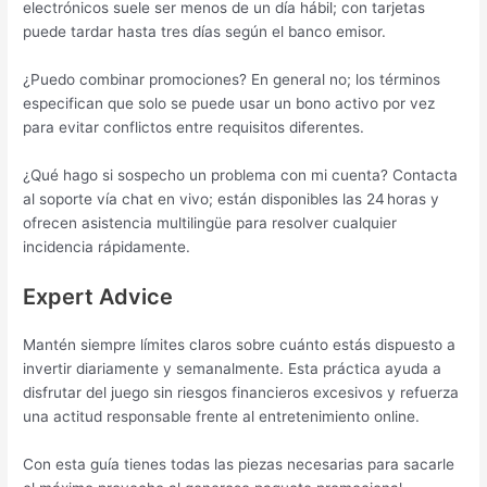
electrónicos suele ser menos de un día hábil; con tarjetas
puede tardar hasta tres días según el banco emisor.
¿Puedo combinar promociones? En general no; los términos
especifican que solo se puede usar un bono activo por vez
para evitar conflictos entre requisitos diferentes.
¿Qué hago si sospecho un problema con mi cuenta? Contacta
al soporte vía chat en vivo; están disponibles las 24 horas y
ofrecen asistencia multilingüe para resolver cualquier
incidencia rápidamente.
Expert Advice
Mantén siempre límites claros sobre cuánto estás dispuesto a
invertir diariamente y semanalmente. Esta práctica ayuda a
disfrutar del juego sin riesgos financieros excesivos y refuerza
una actitud responsable frente al entretenimiento online.
Con esta guía tienes todas las piezas necesarias para sacarle