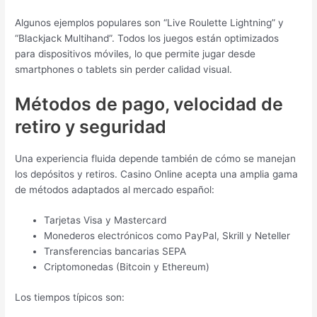
Algunos ejemplos populares son “Live Roulette Lightning” y
“Blackjack Multihand”. Todos los juegos están optimizados
para dispositivos móviles, lo que permite jugar desde
smartphones o tablets sin perder calidad visual.
Métodos de pago, velocidad de
retiro y seguridad
Una experiencia fluida depende también de cómo se manejan
los depósitos y retiros. Casino Online acepta una amplia gama
de métodos adaptados al mercado español:
Tarjetas Visa y Mastercard
Monederos electrónicos como PayPal, Skrill y Neteller
Transferencias bancarias SEPA
Criptomonedas (Bitcoin y Ethereum)
Los tiempos típicos son: