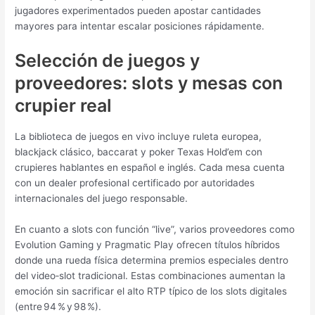
jugadores experimentados pueden apostar cantidades
mayores para intentar escalar posiciones rápidamente.
Selección de juegos y
proveedores: slots y mesas con
crupier real
La biblioteca de juegos en vivo incluye ruleta europea,
blackjack clásico, baccarat y poker Texas Hold’em con
crupieres hablantes en español e inglés. Cada mesa cuenta
con un dealer profesional certificado por autoridades
internacionales del juego responsable.
En cuanto a slots con función “live”, varios proveedores como
Evolution Gaming y Pragmatic Play ofrecen títulos híbridos
donde una rueda física determina premios especiales dentro
del video‑slot tradicional. Estas combinaciones aumentan la
emoción sin sacrificar el alto RTP típico de los slots digitales
(entre 94 % y 98 %).