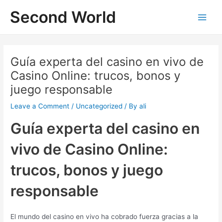
Skip
Second World
to
Main
content
Menu
Guía experta del casino en vivo de
Casino Online: trucos, bonos y
juego responsable
Leave a Comment
/
Uncategorized
/ By
ali
Guía experta del casino en
vivo de Casino Online:
trucos, bonos y juego
responsable
El mundo del casino en vivo ha cobrado fuerza gracias a la