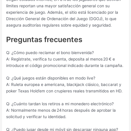
límites reportan una mayor satisfacción general con su
experiencia de juego. Además, el sitio está licenciado por la
Dirección General de Ordenación del Juego (DGOJ), lo que
asegura auditorías regulares sobre equidad y seguridad.
Preguntas frecuentes
Q: ¿Cómo puedo reclamar el bono bienvenida?
A: Regístrate, verifica tu cuenta, deposita al menos 20 € e
introduce el código promocional indicado durante la campaña.
Q: ¿Qué juegos están disponibles en modo live?
A: Ruleta europea e americana, blackjack clásico, baccarat y
poker Texas Hold’em con crupieres reales transmitidos en HD.
Q: ¿Cuánto tardan los retiros a mi monedero electrónico?
A: Normalmente menos de 24 horas después de aprobar la
solicitud y verificar tu identidad.
Q: ¿Puedo jugar desde mi móvil sin descargar ninguna app?