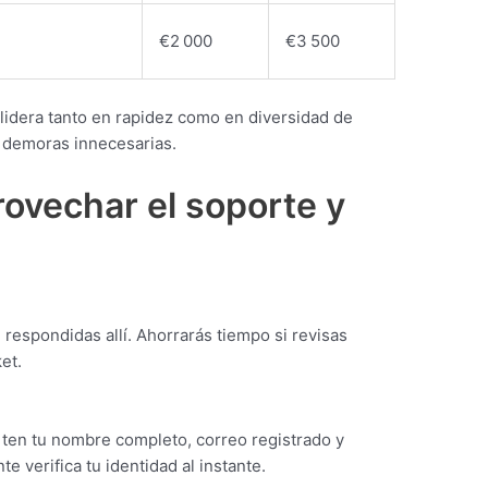
€2 000
€3 500
idera tanto en rapidez como en diversidad de
n demoras innecesarias.
ovechar el soporte y
espondidas allí. Ahorrarás tiempo si revisas
et.
, ten tu nombre completo, correo registrado y
e verifica tu identidad al instante.