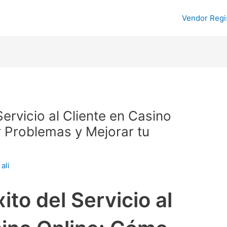
Vendor Regi
Servicio al Cliente en Casino
 Problemas y Mejorar tu
y
ali
ito del Servicio al