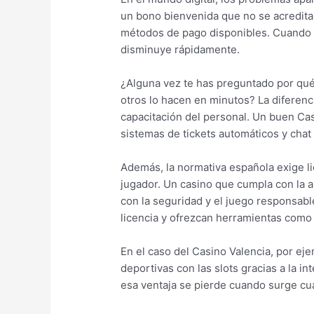
un bono bienvenida que no se acredita
métodos de pago disponibles. Cuando la
disminuye rápidamente.
¿Alguna vez te has preguntado por qué
otros lo hacen en minutos? La diferenci
capacitación del personal. Un buen Cas
sistemas de tickets automáticos y chat 
Además, la normativa española exige li
jugador. Un casino que cumpla con la
con la seguridad y el juego responsable
licencia y ofrezcan herramientas como 
En el caso del Casino Valencia, por e
deportivas con las slots gracias a la i
esa ventaja se pierde cuando surge cua