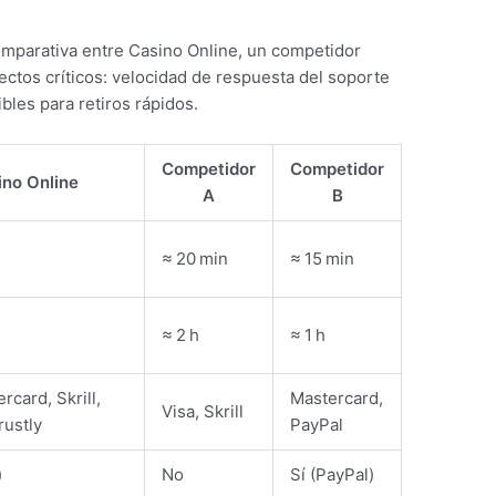
omparativa entre Casino Online, un competidor
ectos críticos: velocidad de respuesta del soporte
les para retiros rápidos.
Competidor
Competidor
ino Online
A
B
≈ 20 min
≈ 15 min
≈ 2 h
≈ 1 h
rcard, Skrill,
Mastercard,
Visa, Skrill
rustly
PayPal
)
No
Sí (PayPal)