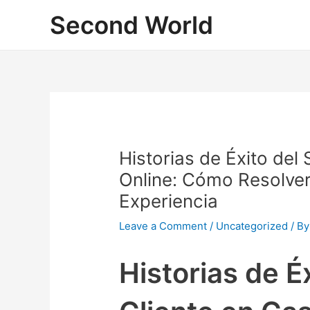
Skip
Second World
to
content
Historias de Éxito del 
Online: Cómo Resolver
Experiencia
Leave a Comment
/
Uncategorized
/ B
Historias de Éx