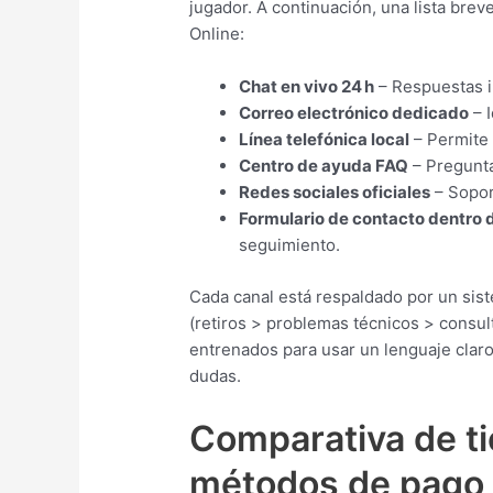
jugador. A continuación, una lista brev
Online:
Chat en vivo 24 h
– Respuestas i
Correo electrónico dedicado
– 
Línea telefónica local
– Permite 
Centro de ayuda FAQ
– Pregunta
Redes sociales oficiales
– Sopor
Formulario de contacto dentro de
seguimiento.
Cada canal está respaldado por un sist
(retiros > problemas técnicos > consul
entrenados para usar un lenguaje clar
dudas.
Comparativa de t
métodos de pago