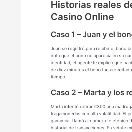
Historias reales d
Casino Online
Caso 1 – Juan y el bo
Juan se registró para recibir el bono 
notó que el bono no aparecía en su cuent
identidad, el agente le explicó que ha
de diez minutos el bono fue acreditado
tiempo.
Caso 2 – Marta y los r
Marta intentó retirar €300 una madrug
tragamonedas con alta volatilidad. El 
ganancia. Llamó al número telefónico d
historial de transacciones. En veinte mi