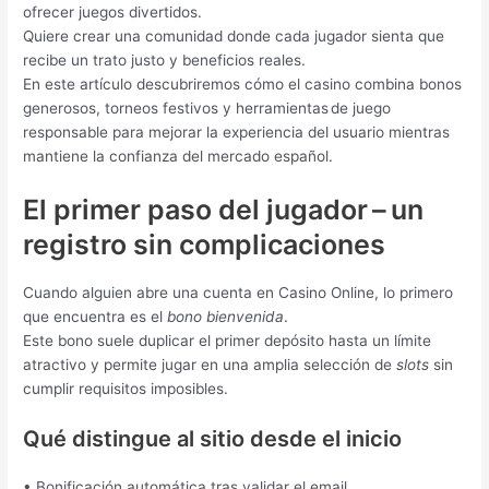
ofrecer juegos divertidos.
Quiere crear una comunidad donde cada jugador sienta que
recibe un trato justo y beneficios reales.
En este artículo descubriremos cómo el casino combina bonos
generosos, torneos festivos y herramientas de juego
responsable para mejorar la experiencia del usuario mientras
mantiene la confianza del mercado español.
El primer paso del jugador – un
registro sin complicaciones
Cuando alguien abre una cuenta en Casino Online, lo primero
que encuentra es el
bono bienvenida
.
Este bono suele duplicar el primer depósito hasta un límite
atractivo y permite jugar en una amplia selección de
slots
sin
cumplir requisitos imposibles.
Qué distingue al sitio desde el inicio
• Bonificación automática tras validar el email.