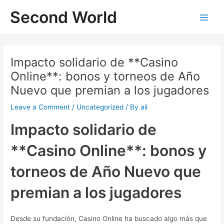
Skip
Second World
to
Main
content
Menu
Impacto solidario de **Casino
Online**: bonos y torneos de Año
Nuevo que premian a los jugadores
Leave a Comment
/
Uncategorized
/ By
ali
Impacto solidario de
**Casino Online**: bonos y
torneos de Año Nuevo que
premian a los jugadores
Desde su fundación, Casino Online ha buscado algo más que