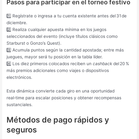
Pasos para participar en el torneo festivo
1️⃣ Regístrate o ingresa a tu cuenta existente antes del 31 de
diciembre.
2️⃣ Realiza cualquier apuesta mínima en los juegos
seleccionados del evento (incluye títulos clásicos como
Starburst o Gonzo’s Quest).
3️⃣ Acumula puntos según la cantidad apostada; entre más
juegues, mayor será tu posición en la tabla líder.
4️⃣ Los diez primeros colocados reciben un
cashback
del 20 %
más premios adicionales como viajes o dispositivos
electrónicos.
Esta dinámica convierte cada giro en una oportunidad
real‑time para escalar posiciones y obtener recompensas
sustanciales.
Métodos de pago rápidos y
seguros