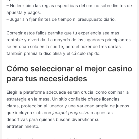
– No leer bien las reglas específicas del casino sobre límites de
apuesta y pagos.
– Jugar sin fijar límites de tiempo ni presupuesto diario.
Corregir estos fallos permite que tu experiencia sea más
rentable y divertida. La mayoría de los jugadores principiantes
se enfocan solo en la suerte, pero el poker de tres cartas
también premia la disciplina y el cálculo rápido.
Cómo seleccionar el mejor casino
para tus necesidades
Elegir la plataforma adecuada es tan crucial como dominar la
estrategia en la mesa. Un sitio confiable ofrece licencias
claras, protección al jugador y una variedad amplia de juegos
que incluyen slots con
jackpot progresivo
o apuestas
deportivas para quienes buscan diversificar su
entretenimiento.