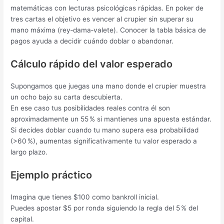
matemáticas con lecturas psicológicas rápidas. En poker de
tres cartas el objetivo es vencer al crupier sin superar su
mano máxima (rey‑dama‑valete). Conocer la tabla básica de
pagos ayuda a decidir cuándo doblar o abandonar.
Cálculo rápido del valor esperado
Supongamos que juegas una mano donde el crupier muestra
un ocho bajo su carta descubierta.
En ese caso tus posibilidades reales contra él son
aproximadamente un 55 % si mantienes una apuesta estándar.
Si decides doblar cuando tu mano supera esa probabilidad
(>60 %), aumentas significativamente tu valor esperado a
largo plazo.
Ejemplo práctico
Imagina que tienes $100 como bankroll inicial.
Puedes apostar $5 por ronda siguiendo la regla del 5 % del
capital.