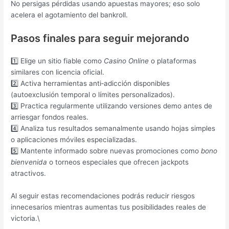
No persigas pérdidas usando apuestas mayores; eso solo
acelera el agotamiento del bankroll.
Pasos finales para seguir mejorando
1️⃣ Elige un sitio fiable como
Casino Online
o plataformas
similares con licencia oficial.
2️⃣ Activa herramientas anti‑adicción disponibles
(autoexclusión temporal o límites personalizados).
3️⃣ Practica regularmente utilizando versiones demo antes de
arriesgar fondos reales.
4️⃣ Analiza tus resultados semanalmente usando hojas simples
o aplicaciones móviles especializadas.
5️⃣ Mantente informado sobre nuevas promociones como
bono
bienvenida
o torneos especiales que ofrecen jackpots
atractivos.
Al seguir estas recomendaciones podrás reducir riesgos
innecesarios mientras aumentas tus posibilidades reales de
victoria.\