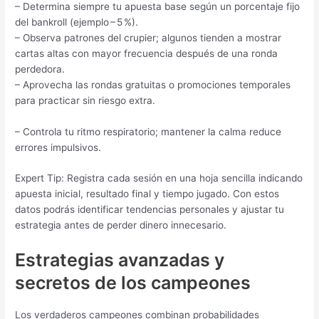
– Determina siempre tu apuesta base según un porcentaje fijo
del bankroll (ejemplo – 5 %).
– Observa patrones del crupier; algunos tienden a mostrar
cartas altas con mayor frecuencia después de una ronda
perdedora.
– Aprovecha las rondas gratuitas o promociones temporales
para practicar sin riesgo extra.
– Controla tu ritmo respiratorio; mantener la calma reduce
errores impulsivos.
Expert Tip: Registra cada sesión en una hoja sencilla indicando
apuesta inicial, resultado final y tiempo jugado. Con estos
datos podrás identificar tendencias personales y ajustar tu
estrategia antes de perder dinero innecesario.
Estrategias avanzadas y
secretos de los campeones
Los verdaderos campeones combinan probabilidades