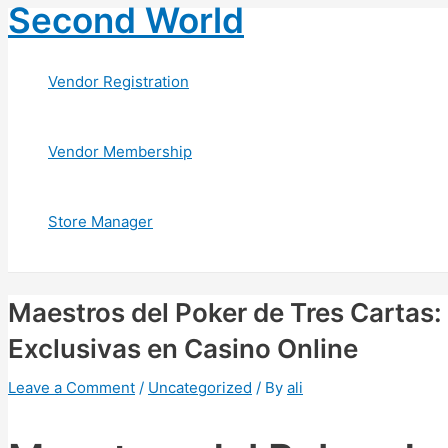
Second World
Skip
to
content
Vendor Registration
Vendor Membership
Store Manager
Maestros del Poker de Tres Cartas: 
Exclusivas en Casino Online
Leave a Comment
/
Uncategorized
/ By
ali